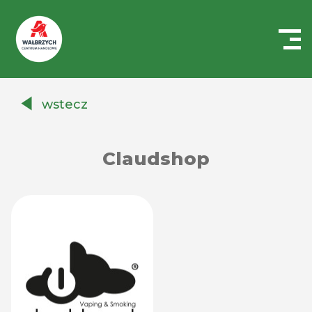
Centrum
Handlowe
wstecz
Auchan
Wałbrzych
Claudshop