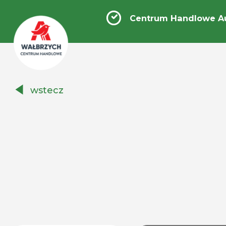
Centrum Handlowe A
Centrum
wstecz
Handlowe
Auchan
Wałbrzych