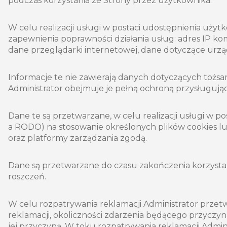
podczas korzystania ze Strony przez użytkownika.
W celu realizacji usługi w postaci udostępnienia uż
zapewnienia poprawności działania usług: adres IP ko
dane przeglądarki internetowej, dane dotyczące urzą
Informacje te nie zawierają danych dotyczących tożs
Administrator obejmuje je pełną ochroną przysługuj
Dane te są przetwarzane, w celu realizacji usługi w post
a RODO) na stosowanie określonych plików cookies l
oraz platformy zarządzania zgodą.
Dane są przetwarzane do czasu zakończenia korzystan
roszczeń.
W celu rozpatrywania reklamacji Administrator przetw
reklamacji, okoliczności zdarzenia będącego przyczyn
jej przyczyną. W toku rozpatrywania reklamacji Admin