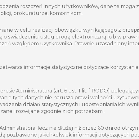
hodzenia roszczeń innych użytkowników, dane te mogą
licji, prokuraturze, komornikom.
 w celu realizacji obowiązku wynikającego z przepisów p
o świadczeniu usług drogą elektroniczną lub w prawnie 
zczeń względem użytkownika. Prawnie uzasadniony inte
zetwarza informacje statystyczne dotyczące korzystania 
sie Administratora (art. 6 ust. 1 lit. f RODO) polegając
zanie tych danych nie narusza praw i wolności użytkown
dzenia działań statystycznych i udostępniania ich wy
zane i rozwijane zgodnie z ich potrzebami.
ministratora, lecz nie dłużej niż przez 60 dni od otrzym
ędą pozbawione jakichkolwiek informacji dotyczących 