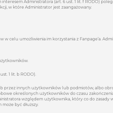
nteresem Administratora (art. 6 ust. 1 lit. f RODO) pole
cji, w które Administrator jest zaangażowany.
w celu umożliwienia im korzystania z Fanpage’a. Admini
 użytkowników.
st. 1 lit. b RODO).
ub przez innych użytkowników lub podmiotów, albo obr
obowe określonych użytkowników do czasu zakończenia 
nistratora względem użytkownika, który co do zasady w
 może być dłuższy.