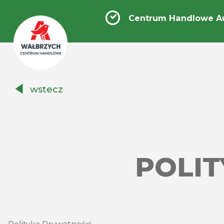
Centrum Handlowe A
Centrum
wstecz
Handlowe
Auchan
Wałbrzych
POLIT