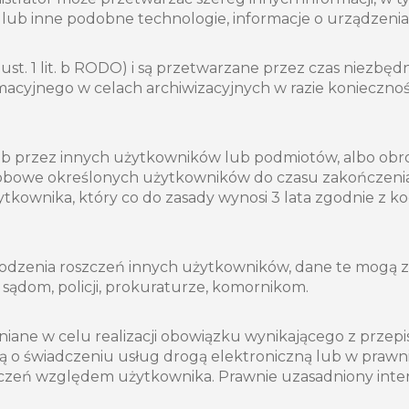
s lub inne podobne technologie, informacje o urządzenia
 ust. 1 lit. b RODO) i są przetwarzane przez czas niezbęd
macyjnego w celach archiwizacyjnych w razie konieczn
ub przez innych użytkowników lub podmiotów, albo obr
obowe określonych użytkowników do czasu zakończenia
tkownika, który co do zasady wynosi 3 lata zgodnie z
hodzenia roszczeń innych użytkowników, dane te mogą
ądom, policji, prokuraturze, komornikom.
 w celu realizacji obowiązku wynikającego z przepisów p
o świadczeniu usług drogą elektroniczną lub w prawnie 
zczeń względem użytkownika. Prawnie uzasadniony inte