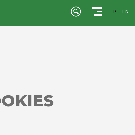
PL
EN
OOKIES