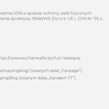
ietnia 2016 w sprawie ochrony osób fizycznych
a dyrektywy 95/46/WE (Dz.Urz. UE L 2016 Nr 119, s.
ps://:www.auchanwalbrzych.pl należącej
shoppingblog/ (zwanych dalej „Fanpage”),
pingBlog (zwanym dalej „Kanałem YT”),