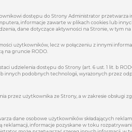
ytkownikowi dostępu do Strony Administrator przetwarza
mputera, informacje zawarte w plikach cookies lub inny
dzenia, dane dotyczące aktywności na Stronie, w tym n
amości użytkowników, lecz w połączeniu z innymi infor
ącą na gruncie RODO.
aci udzielenia dostępu do Strony (art. 6 ust. 1 lit. b ROD
ub innych podobnych technologii, wyrażonych przez odp
ia przez użytkownika ze Strony, a w zakresie obsługi z
arza dane osobowe użytkowników składających reklamację
ą reklamacji, informacje pozyskane w toku rozpatrywani
istrator może przetwarzać szereg innych informacji, w t