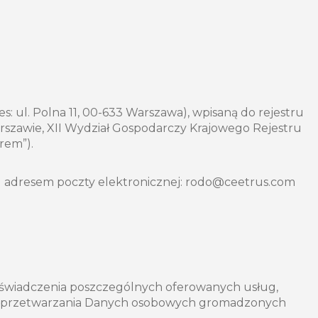
s: ul. Polna 11, 00-633 Warszawa), wpisaną do rejestru
zawie, XII Wydział Gospodarczy Krajowego Rejestru
rem”).
od adresem poczty elektronicznej: rodo@ceetrus.com
 świadczenia poszczególnych oferowanych usług,
cele przetwarzania Danych osobowych gromadzonych