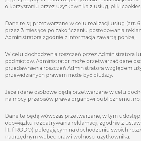
o korzystaniu przez użytkownika z usług, pliki cookie
Dane te są przetwarzane w celu realizacji usług (art. 6
przez 3 miesiące po zakończeniu postępowania rekla
Administratora zgodnie z informacją zawartą poniżej.
W celu dochodzenia roszczeń przez Administratora l
podmiotów, Administrator może przetwarzać dane os
przedawnienia roszczeń Administratora względem uży
przewidzianych prawem może być dłuższy.
Jeżeli dane osobowe będą przetwarzane w celu doc
na mocy przepisów prawa organowi publicznemu, np. s
Dane te będą wówczas przetwarzane, w tym udostępniane
obowiązku rozpatrywania reklamacji, zgodnie z ustawą 
lit. f RODO) polegającym na dochodzeniu swoich ros
nadrzędnym wobec praw i wolności użytkownika.