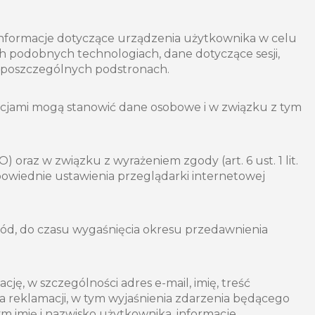
 informacje dotyczące urządzenia użytkownika w celu
ch podobnych technologiach, dane dotyczące sesji,
a poszczególnych podstronach.
macjami mogą stanowić dane osobowe i w związku z tym
O) oraz w związku z wyrażeniem zgody (art. 6 ust. 1 lit.
owiednie ustawienia przeglądarki internetowej
gód, do czasu wygaśnięcia okresu przedawnienia
, w szczególności adres e-mail, imię, treść
a reklamacji, w tym wyjaśnienia zdarzenia będącego
ym imię i nazwisko użytkownika, informacje