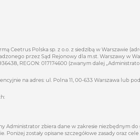
ą Ceetrus Polska sp. z o.o. z siedzibą w Warszawie (adre
dzonego przez Sąd Rejonowy dla m.st. Warszawy w Wars
36438, REGON: 017174600 (zwanym dalej „Administrato
cyjnie na adres: ul. Polna 11, 00-633 Warszawa lub p
h:
ny Administrator zbiera dane w zakresie niezbędnym do
nie. Poniżej zostały opisane szczegółowe zasady oraz 