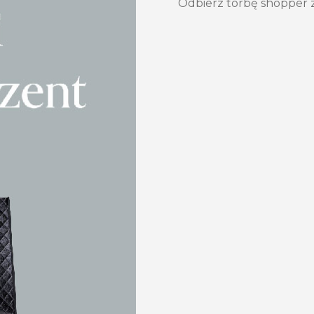
Odbierz torbę shopper z