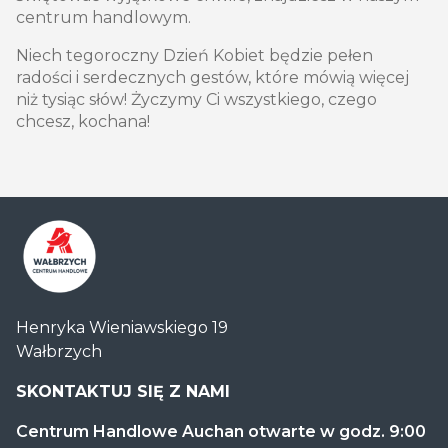
centrum handlowym.
Niech tegoroczny Dzień Kobiet będzie pełen
radości i serdecznych gestów, które mówią więcej
niż tysiąc słów! Życzymy Ci wszystkiego, czego
chcesz, kochana!
Centrum
Henryka Wieniawskiego 19
Handlowe
Wałbrzych
Auchan
Wałbrzych
SKONTAKTUJ SIĘ Z NAMI
Centrum Handlowe Auchan otwarte w godz. 9:00