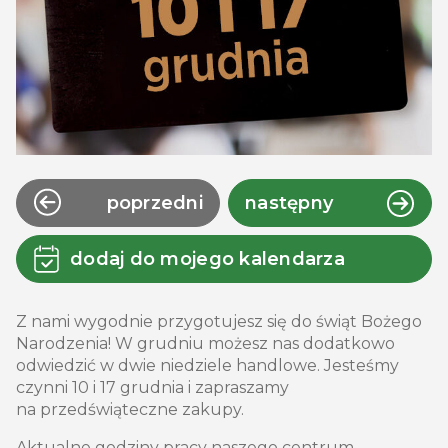
poprzedni
następny
dodaj do mojego kalendarza
Z nami wygodnie przygotujesz się do świąt Bożego
Narodzenia! W grudniu możesz nas dodatkowo
odwiedzić w dwie niedziele handlowe. Jesteśmy
czynni 10 i 17 grudnia i zapraszamy
na przedświąteczne zakupy.
Aktualne godziny pracy naszego centrum