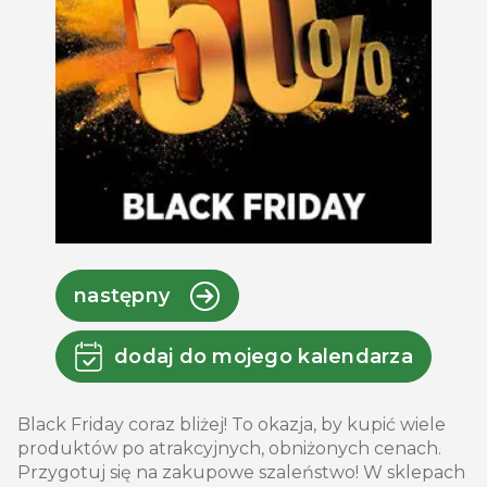
następny
dodaj do mojego kalendarza
Black Friday coraz bliżej! To okazja, by kupić wiele
produktów po atrakcyjnych, obniżonych cenach.
Przygotuj się na zakupowe szaleństwo! W sklepach