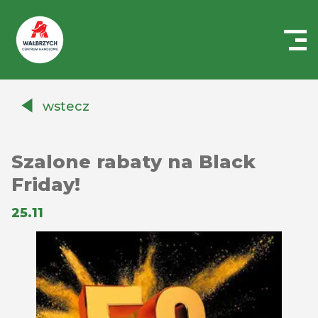
Centrum
Handlowe
wstecz
Auchan
Wałbrzych
Szalone rabaty na Black
Friday!
25.11