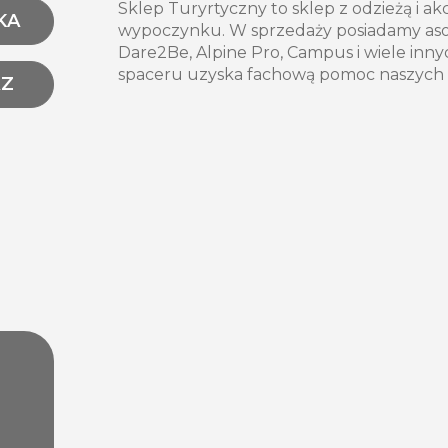
Sklep Turyrtyczny to sklep z odzieżą i a
KA
wypoczynku. W sprzedaży posiadamy as
Dare2Be, Alpine Pro, Campus i wiele inny
spaceru uzyska fachową pomoc naszych sp
AZ