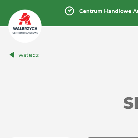
Centrum Handlowe A
Centrum
wstecz
Handlowe
Auchan
Wałbrzych
S