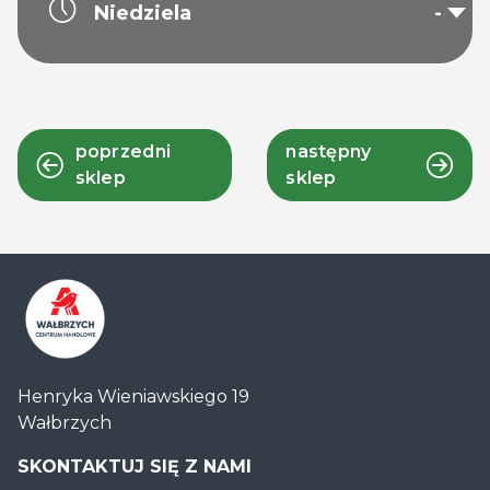
Niedziela
-
poprzedni
następny
sklep
sklep
Centrum
Henryka Wieniawskiego 19
Handlowe
Wałbrzych
Auchan
Wałbrzych
SKONTAKTUJ SIĘ Z NAMI