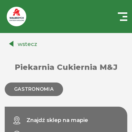
Centrum
Handlowe
wstecz
Auchan
Wałbrzych
Piekarnia Cukiernia M&J
GASTRONOMIA
Znajdź sklep na mapie