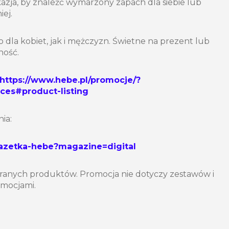
azja, by znaleźć wymarzony zapach dla siebie lub
iej.
 dla kobiet, jak i mężczyzn. Świetne na prezent lub
ność.
https://www.hebe.pl/promocje/?
ces#product-listing
ia:
gazetka-hebe?magazine=digital
ranych produktów. Promocja nie dotyczy zestawów i
romocjami.