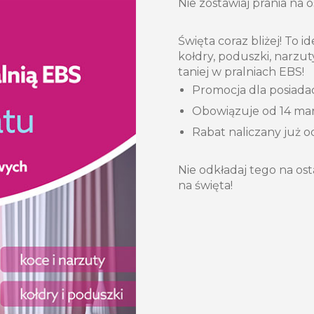
Nie zostawiaj prania na o
Święta coraz bliżej! To
kołdry, poduszki, narzuty
taniej w pralniach EBS!
Promocja dla posiada
Obowiązuje od 14 mar
Rabat naliczany już od
Nie odkładaj tego na os
na święta!