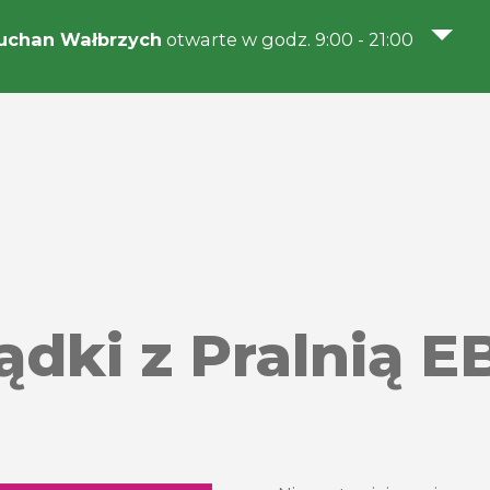
uchan Wałbrzych
otwarte w godz. 9:00 - 21:00
dki z Pralnią E