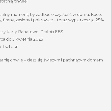
statnią chwilę!
 idealny moment, by zadbać o czystość w domu. Koce,
, firany, zasłony i pokrowce – teraz wypierzesz je 25%
czy Karty Rabatowej Pralnia EBS
ca do 5 kwietnia 2025
 1 sztuki!
tatnią chwilę – ciesz się świeżym i pachnącym domem