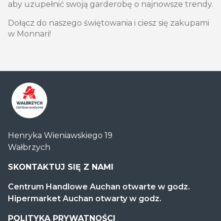
aby uzupełnić swoją garderobę o najnowsze trendy.
Dołącz do naszego świętowania i ciesz się zakupami
w Monnari!
Centrum
Henryka Wieniawskiego 19
Handlowe
Wałbrzych
Auchan
Wałbrzych
SKONTAKTUJ SIĘ Z NAMI
Centrum Handlowe Auchan otwarte w godz.
Hipermarket Auchan otwarty w godz.
POLITYKA PRYWATNOŚCI