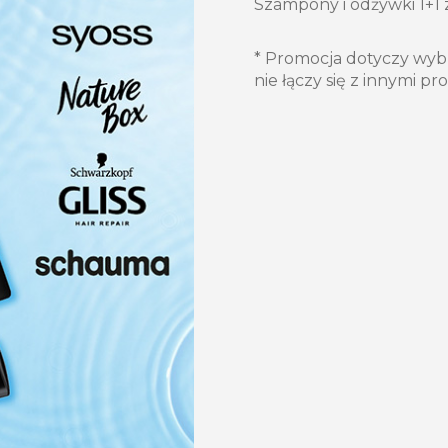
Szampony i odżywki 1+1 
* Promocja dotyczy wyb
nie łączy się z innymi p