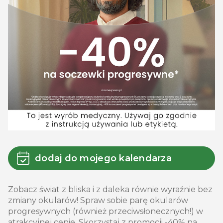
dodaj do mojego kalendarza
Zobacz świat z bliska i z daleka równie wyraźnie bez
zmiany okularów! Spraw sobie parę okularów
progresywnych (również przeciwsłonecznych!) w
atrakcyjnej cenie. Skorzystaj z promocji -40% na