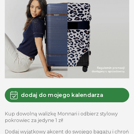
dodaj do mojego kalendarza
Kup dowolną walizkę Monnari i odbierz stylowy
pokrowiec za jedyne 1 zł!
Dodaj wyjątkowy akcent do swojego bagażu i chroń