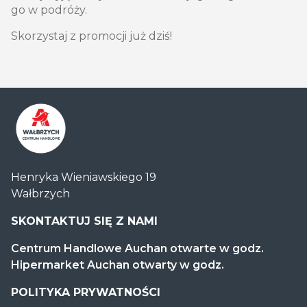
go w podróży.
Skorzystaj z promocji już dziś!
Centrum
Henryka Wieniawskiego 19
Handlowe
Wałbrzych
Auchan
Wałbrzych
SKONTAKTUJ SIĘ Z NAMI
Centrum Handlowe Auchan otwarte w godz.
Hipermarket Auchan otwarty w godz.
POLITYKA PRYWATNOŚCI