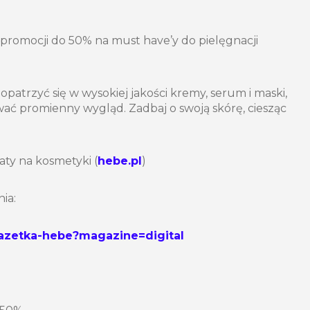
 promocji do 50% na must have’y do pielęgnacji
aopatrzyć się w wysokiej jakości kremy, serum i maski,
ać promienny wygląd. Zadbaj o swoją skórę, ciesząc
aty na kosmetyki (
hebe.pl
)
ia:
gazetka-hebe?magazine=digital