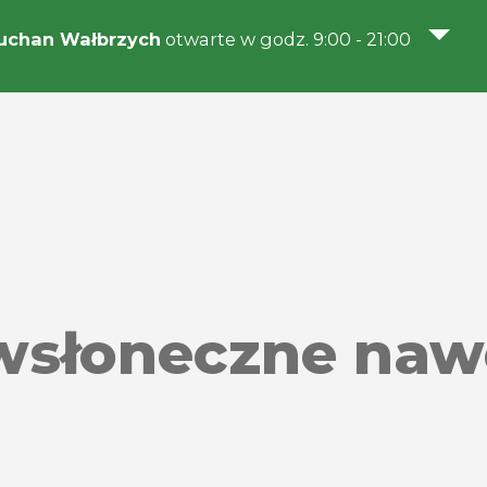
uchan Wałbrzych
otwarte w godz. 9:00 - 21:00
iwsłoneczne naw