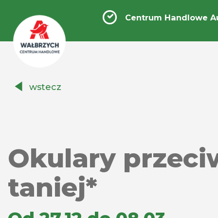
Centrum Handlowe A
Centrum
wstecz
Handlowe
Auchan
Wałbrzych
Okulary przec
taniej*