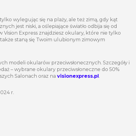
ylko wylegując się na plaży, ale też zimą, gdy kąt
ych jest niski, a oślepiające światło odbija się od
Vision Express znajdziesz okulary, które nie tylko
e także staną się Twoim ulubionym zimowym
ych modeli okularów przeciwsłonecznych. Szczegóły i
edaż – wybrane okulary przeciwsłoneczne do 50%
aszych Salonach oraz na
visionexpress.pl
.
024 r.