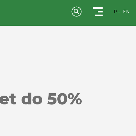
PL
EN
et do 50%