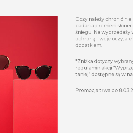
Oczy należy chronić nie t
padania promieni słoneczn
śniegu. Na wyprzedaży w 
ochroną Twoje oczy, al
dodatkiem.
*Zniżka dotyczy wybran
regulamin akcji “Wyprz
taniej” dostępne są w n
Promocja trwa do 8.03.2