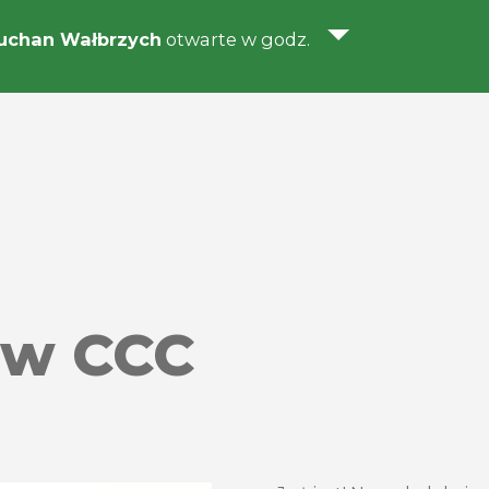
uchan Wałbrzych
otwarte w godz.
 w CCC