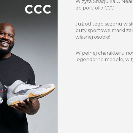
Wizyta Shaquilla O’Neal
do portfolio CCC.
Już od tego sezonu w skl
buty sportowe marki za
własnej osobie!
W pełnej charakteru now
legendarne modele, w