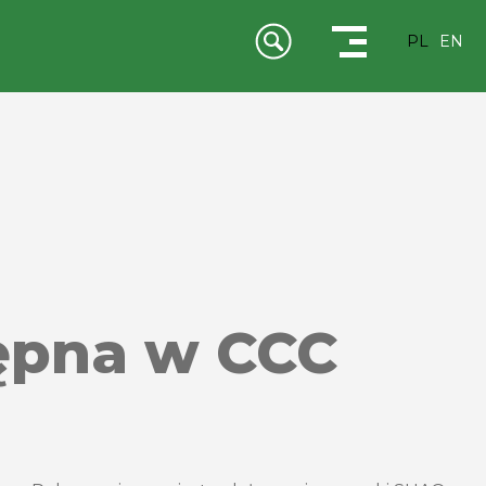
PL
EN
tępna w CCC