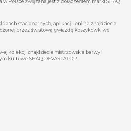
a w Polsce związana jest z dołączeniem marki SHAQ
epach stacjonarnych, aplikacji i online znajdziecie
łożonej przez światową gwiazdę koszykówki we
ej kolekcji znajdziecie mistrzowskie barwy i
 tym kultowe SHAQ DEVASTATOR.