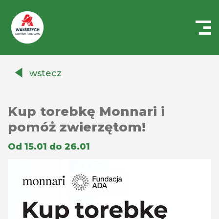
Centrum
Handlowe
wstecz
Auchan
Wałbrzych
Kup torebkę Monnari i
pomóż zwierzętom!
Od 15.01 do 26.01