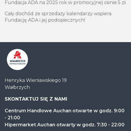
Fundacja ADA na 2025 rok w promocyjnej cenie 5 zł.
Cały dochód ze sprzedaży kalendarzy wspiera
Fundację ADA i jej podopiecznych!
Centrum
Henryka Wieniawskiego 19
Handlowe
Wałbrzych
Auchan
Wałbrzych
SKONTAKTUJ SIĘ Z NAMI
Centrum Handlowe Auchan otwarte w godz. 9:00
- 21:00
Hipermarket Auchan otwarty w godz. 7:30 - 22:00