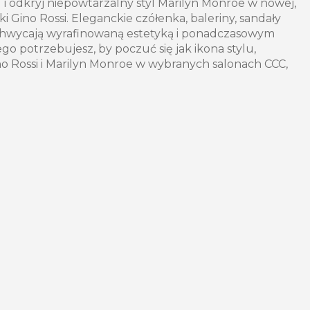
 i odkryj niepowtarzalny styl Marilyn Monroe w nowej,
ki Gino Rossi. Eleganckie czółenka, baleriny, sandały
achwycają wyrafinowaną estetyką i ponadczasowym
o potrzebujesz, by poczuć się jak ikona stylu,
ino Rossi i Marilyn Monroe w wybranych salonach CCC,