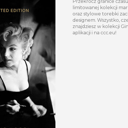
Przekrocz granice czasu
limitowanej kolekcji mar
oraz stylowe torebki z
designem. Wszystko, czeg
znajdziesz w kolekcji G
aplikacji i na ccc.eu!