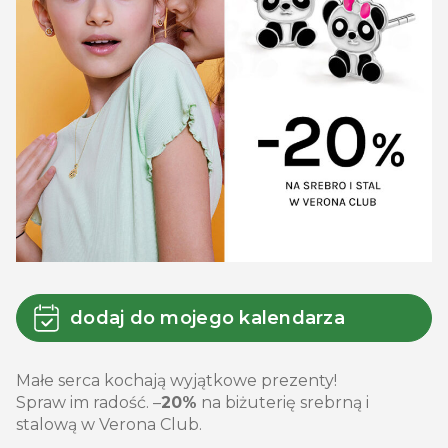
dodaj do mojego kalendarza
Małe serca kochają wyjątkowe prezenty!
Spraw im radość. –
20%
na biżuterię srebrną i
stalową w Verona Club.