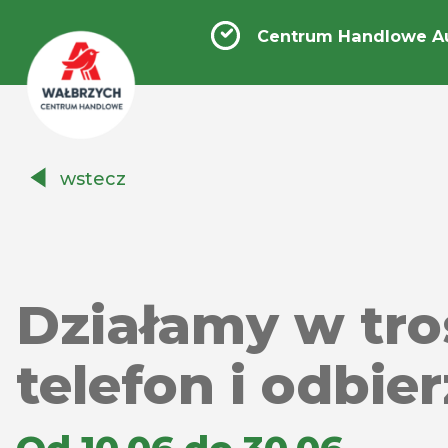
Centrum Handlowe A
Centrum
wstecz
Handlowe
Auchan
Wałbrzych
Działamy w tros
telefon i odbie