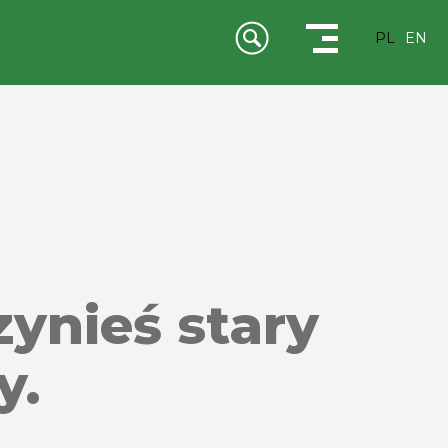
PL
EN
zynieś stary
y.