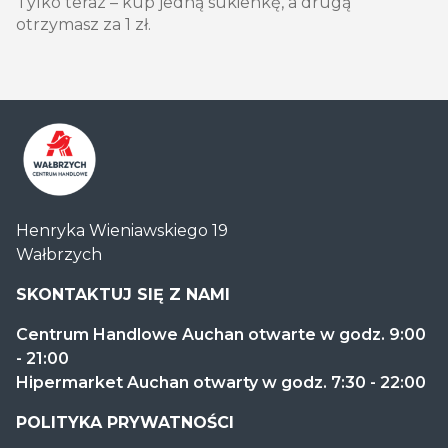
Tylko teraz – kup jedną sukienkę, a drugą
otrzymasz za 1 zł.
Centrum
Henryka Wieniawskiego 19
Handlowe
Wałbrzych
Auchan
Wałbrzych
SKONTAKTUJ SIĘ Z NAMI
Centrum Handlowe Auchan otwarte w godz. 9:00
- 21:00
Hipermarket Auchan otwarty w godz. 7:30 - 22:00
POLITYKA PRYWATNOŚCI