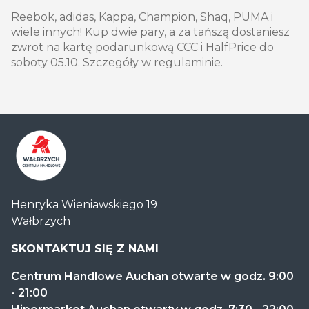
Reebok, adidas, Kappa, Champion, Shaq, PUMA i
wiele innych! Kup dwie pary, a za tańszą dostaniesz
zwrot na kartę podarunkową CCC i HalfPrice do
soboty 05.10. Szczegóły w regulaminie.
Centrum
Henryka Wieniawskiego 19
Handlowe
Wałbrzych
Auchan
Wałbrzych
SKONTAKTUJ SIĘ Z NAMI
Centrum Handlowe Auchan otwarte w godz. 9:00
- 21:00