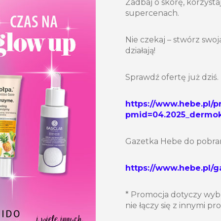
Zadbaj o skórę, korzyst
supercenach.
Nie czekaj – stwórz swo
działają!
Sprawdź ofertę już dziś.
https://www.hebe.pl/p
pmid=04.2025_dermok
Gazetka Hebe do pobran
https://www.hebe.pl/
* Promocja dotyczy wyb
nie łączy się z innymi p