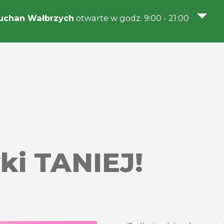
uchan Wałbrzych
otwarte w godz. 9:00 - 21:00
i TANIEJ!