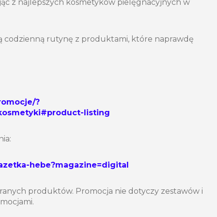
ając z najlepszych kosmetyków pielęgnacyjnych w
ją codzienną rutynę z produktami, które naprawdę
romocje/?
osmetyki#product-listing
ia:
gazetka-hebe?magazine=digital
ranych produktów. Promocja nie dotyczy zestawów i
romocjami.