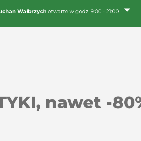
uchan Wałbrzych
otwarte w godz. 9:00 - 21:00
I, nawet -80%