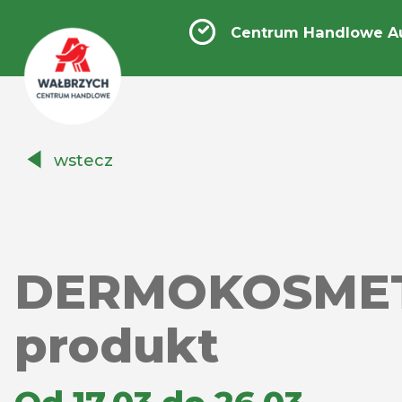
Centrum Handlowe A
Centrum
wstecz
Handlowe
Auchan
Wałbrzych
DERMOKOSMETYK
produkt