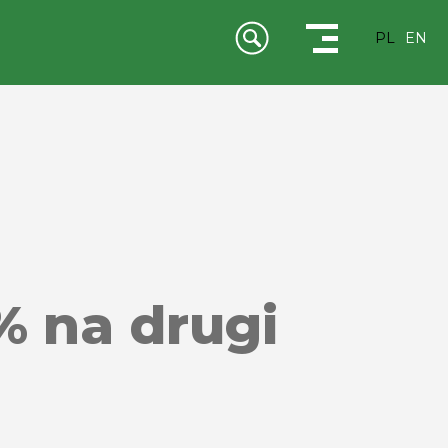
PL
EN
 na drugi