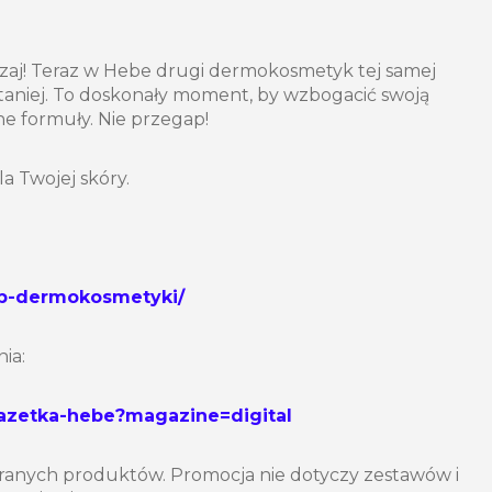
dzaj! Teraz w Hebe drugi dermokosmetyk tej samej
taniej. To doskonały moment, by wzbogacić swoją
e formuły. Nie przegap!
la Twojej skóry.
bb-dermokosmetyki/
ia:
gazetka-hebe?magazine=digital
ranych produktów. Promocja nie dotyczy zestawów i