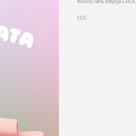
Kolory lata, edycja CROC
CCC