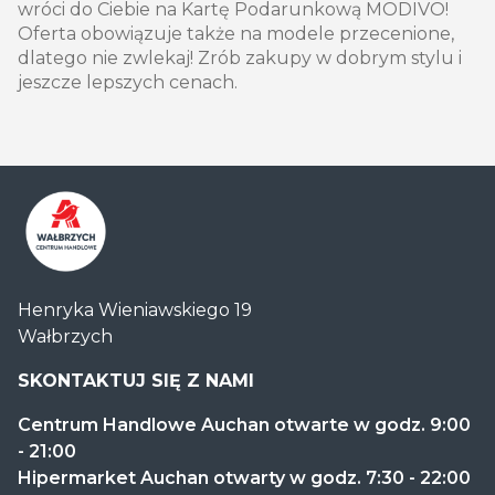
wróci do Ciebie na Kartę Podarunkową MODIVO!
Oferta obowiązuje także na modele przecenione,
dlatego nie zwlekaj! Zrób zakupy w dobrym stylu i
jeszcze lepszych cenach.
Centrum
Henryka Wieniawskiego 19
Handlowe
Wałbrzych
Auchan
Wałbrzych
SKONTAKTUJ SIĘ Z NAMI
Centrum Handlowe Auchan otwarte w godz. 9:00
- 21:00
Hipermarket Auchan otwarty w godz. 7:30 - 22:00