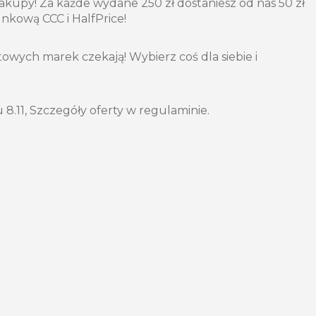
zakupy! Za każde wydane 250 zł dostaniesz od nas 50 zł
nkową CCC i HalfPrice!
owych marek czekają! Wybierz coś dla siebie i
8.11, Szczegóły oferty w regulaminie.