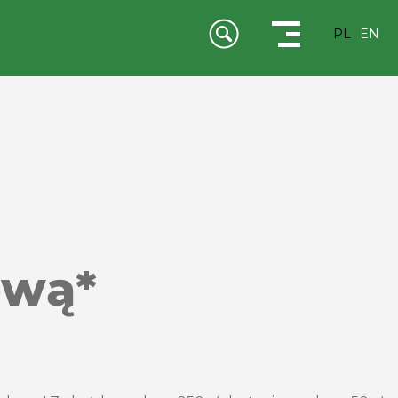
PL
EN
ową*