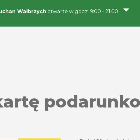
uchan Wałbrzych
otwarte w godz. 9:00 - 21:00
 kartę podarunk