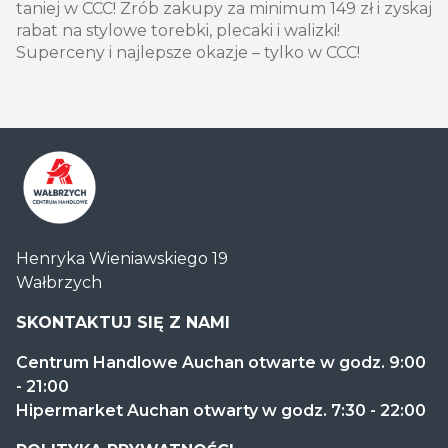
taniej w CCC! Zrób zakupy za minimum 149 zł i zyskaj
rabat na stylowe torebki, plecaki i walizki!
Superceny i najlepsze okazje – tylko w CCC!
Centrum
Henryka Wieniawskiego 19
Handlowe
Wałbrzych
Auchan
Wałbrzych
SKONTAKTUJ SIĘ Z NAMI
Centrum Handlowe Auchan otwarte w godz. 9:00
- 21:00
Hipermarket Auchan otwarty w godz. 7:30 - 22:00