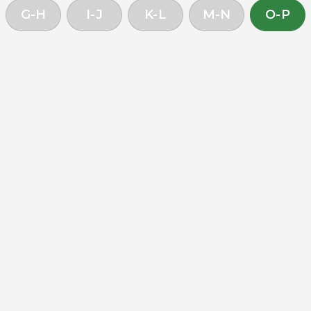
G-H
I-J
K-L
M-N
O-P