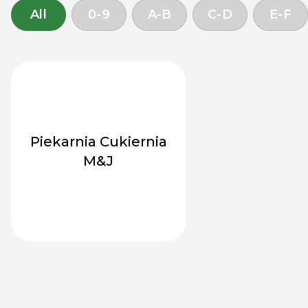
All
0-9
A-B
C-D
E-F
Piekarnia Cukiernia
M&J