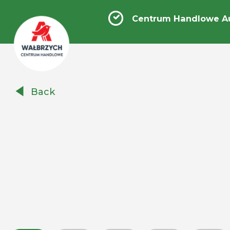
Centrum Handlowe A
Centrum
Back
Handlowe
Auchan
Wałbrzych