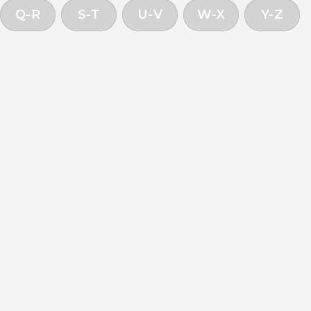
Q-R
S-T
U-V
W-X
Y-Z