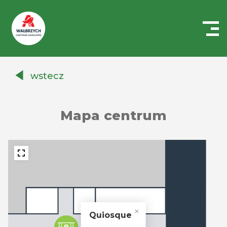
Centrum
Handlowe
wstecz
Auchan
Wałbrzych
Mapa centrum
Quiosque