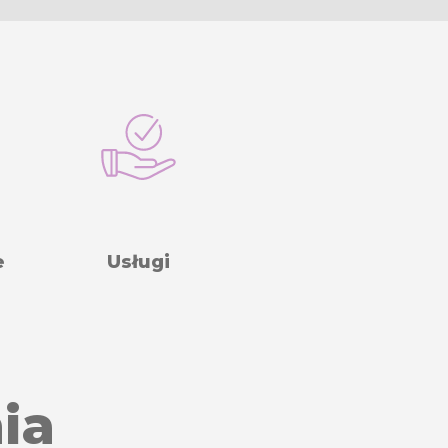
e
Usługi
ia